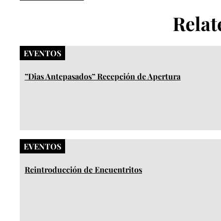
Relat
EVENTOS
”Dias Antepasados” Recepción de Apertura​
EVENTOS
Reintroducción de Encuentritos