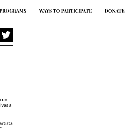
PROGRAMS
WAYS TO PARTICIPATE
DONATE
o un
ivas a
artista
”