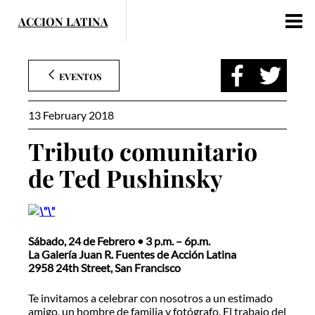
Skip
to
content
EVENTOS
13 February 2018
Tributo comunitario
de Ted Pushinsky
Sábado, 24 de Febrero • 3 p.m. – 6p.m.
La Galería Juan R. Fuentes de Acción Latina
2958 24th Street, San Francisco
Te invitamos a celebrar con nosotros a un estimado
amigo, un hombre de familia y fotógrafo. El trabajo del