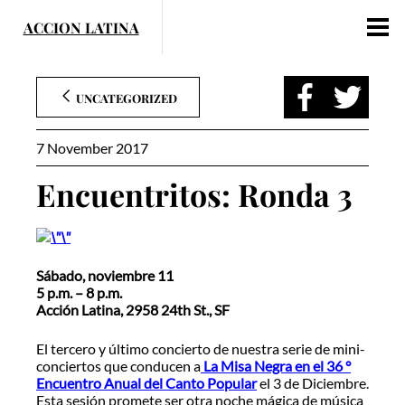
Skip
to
content
UNCATEGORIZED
7 November 2017
Encuentritos: Ronda 3
Sábado, noviembre 11
5 p.m. – 8 p.m.
Acción Latina, 2958 24th St., SF
El tercero y último concierto de nuestra serie de mini-
conciertos que conducen a
La Misa Negra en el 36 °
Encuentro Anual del Canto Popular
el 3 de Diciembre.
Esta sesión promete ser otra noche mágica de música