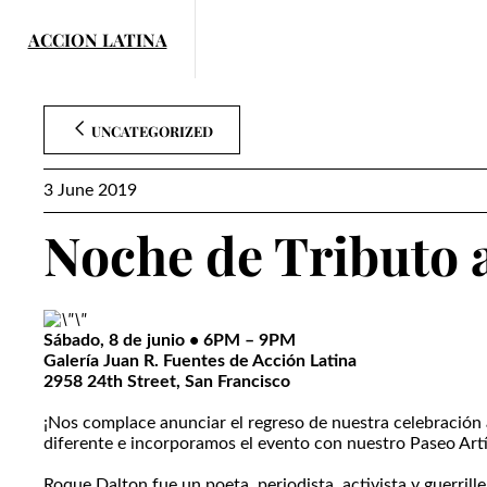
Skip
to
content
UNCATEGORIZED
3 June 2019
Noche de Tributo 
Sábado, 8 de junio • 6PM – 9PM
Galería Juan R. Fuentes de Acción Latina
2958 24th Street, San Francisco
¡Nos complace anunciar el regreso de nuestra celebración 
diferente e incorporamos el evento con nuestro Paseo Artís
Roque Dalton fue un poeta, periodista, activista y guerrill