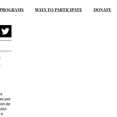
PROGRAMS
WAYS TO PARTICIPATE
DONATE
!
os
vez por
ión de
sión
ra