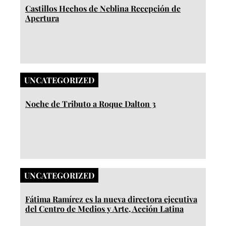
Castillos Hechos de Neblina Recepción de
Apertura
UNCATEGORIZED
Noche de Tributo a Roque Dalton 3
UNCATEGORIZED
Fátima Ramírez es la nueva directora ejecutiva
del Centro de Medios y Arte, Acción Latina